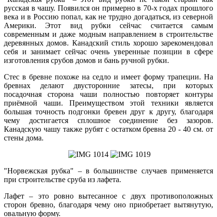
русская в чашу. Появился он примерно в 70-х годах прошлого
века и в Россию попал, как не трудно догадаться, из северной
Америки. Этот вид рубки сейчас считается самым
современным и даже модным направлением в строительстве
деревянных домов. Канадский стиль хорошо зарекомендовал
себя и занимает сейчас очень уверенные позиции в сфере
изготовления срубов домов и бань ручной рубки.
Стес в бревне похоже на седло и имеет форму трапеции. На
бревнах делают двусторонние затесы, при которых
посадочная сторона чаши полностью повторяет контуры
приёмной чаши. Преимуществом этой техники является
большая точность подгонки бревен друг к другу, благодаря
чему достигается сплошное соединение без зазоров.
Канадскую чашу также рубят с остатком бревна 20 - 40 см. от
стены дома.
"Норвежская рубка" – в большинстве случаев применяется
при строительстве сруба из лафета.
Лафет – это ровно вытесанное с двух противоположных
сторон бревно, благодаря чему оно приобретает вытянутую,
овальную форму.