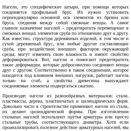
Нагели, это специфические штыри, при помощи которых
соединяется профильный брус. Их нужно установить
перпендикулярно основной оси элементов из бревна или
бруса, соединяя между собой смежные венцы. А самое
главное назначение нагелей – предотвратить перемещение в
смежных венцах элементов сруба по отношению друг к другу.
Как известно, структура деревянных изделий, в том числе и
сухой деревянный брус, или любые другие составляющие
сруба, при воздействии внешних факторов окружающей
среды, могут изменять свою влажность и имеют свойство
деформироваться. Вот, нагели и помогают предотвратить
такие деформации, которые добросовестно соединяют венцы
друг с другом. Соответственно в таком соединении, которое
находится под влиянием внешних нагрузок, работает нагель
только на сгиб, а свойства древесины вынуждают
соединяемые элементы подвергаться сжатию.
Производят нагели из разнообразных материалов: стали,
пластмассы, дерева, пластинчатых и цилиндрических форм.
Довольно часто в строительстве применяют нагели из стали,
их делают цилиндрической формы. При изготовлении
стальных нагелей используют прутья арматуры или просто
стальные трубы, соответствующего диаметра. Хотя если
проанализировать полезное действие арматурных нагелей, мы