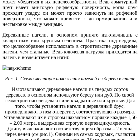
может убедиться в их нецелесообразности. Ведь арматурный
прут имеет винтовую рифленую поверхность, когда брус
проходит усадку, он может просто зависнуть на рифленой
поверхности, что может привести к деформированию или
нестыковке между венцами.
Деревянные нагели, в основном принято изготавливать с
квадратным или круглым сечением. Практика подтвердила,
что целесообразнее использовать в строительстве деревянные
нагели, чем стальные. Ведь ключевая нагрузка приходится на
нагель и воздействует на изгиб.
Рис. 1. Схема месторасположения нагелей из дерева в стене
Изготавливают деревянные нагели из твердых сортов
деревьев, в основном используют березу или дуб. По своей
геометрии нагели делают или квадратные или круглые. Для
того, чтобы установить нагели в деревянный брус,
просверливают в нем отверстие, соответствующего размера.
Устанавливают их в строгом шахматном порядке каждые 1,50
– 2,00 метра, выдерживая строгую перпендикулярность.
Длину выдерживают соответствующим образом – 2 венца
через венец (см.рис.1). Одними из самых ходовых, являются
нагели из березы с диаметром до 25 мм и имеющие